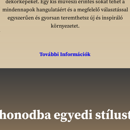
dekorképeket. Egy kis művészi érintés sokat tehet a
n
mindennapok hangulatáért és a megfelelő választással
egyszerűen és gyorsan teremthetsz új és inspiráló
környezetet.
l
További Információk
thonodba egyedi stílust