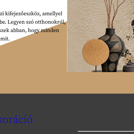
i kifejezőeszköz, amellyel
be. Legyen szó otthonokról,
iszek abban, hogy minden
amit.
koráció