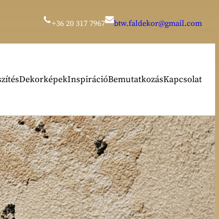
+36 20 317 7967
btw.faldekor@gmail.com
zítés
Dekorképek
Inspiráció
Bemutatkozás
Kapcsolat