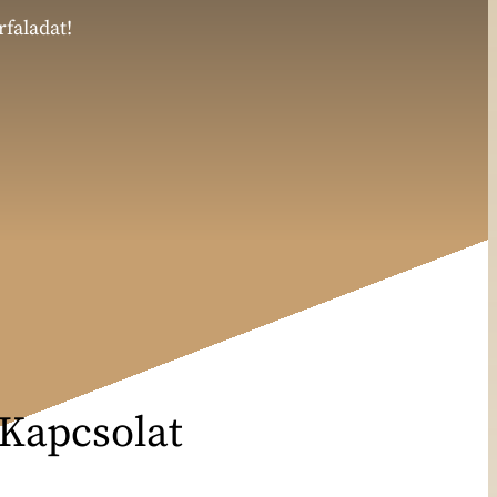
rfaladat!
Kapcsolat