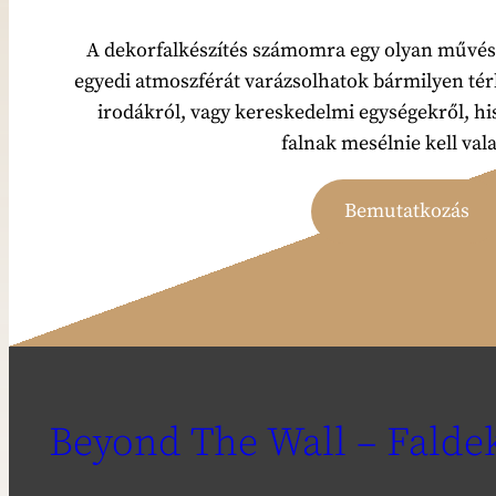
A dekorfalkészítés számomra egy olyan művész
egyedi atmoszférát varázsolhatok bármilyen tér
irodákról, vagy kereskedelmi egységekről, h
falnak mesélnie kell val
Bemutatkozás
Beyond The Wall – Falde