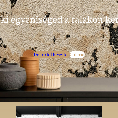
 ki egyéniséged a falakon ker
Dekorfal készítés
Galéria