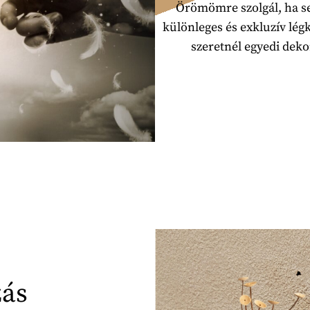
Örömömre szolgál, ha se
különleges és exkluzív lég
szeretnél egyedi deko
ás